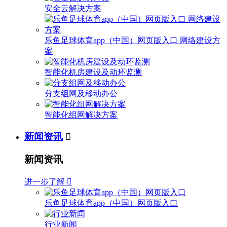
安全云解决方案
乐鱼足球体育app（中国）网页版入口 网络建设方
案
智能化机房建设及动环监测
分支组网及移动办公
智能化组网解决方案
新闻资讯

新闻资讯
进一步了解

乐鱼足球体育app（中国）网页版入口
行业新闻