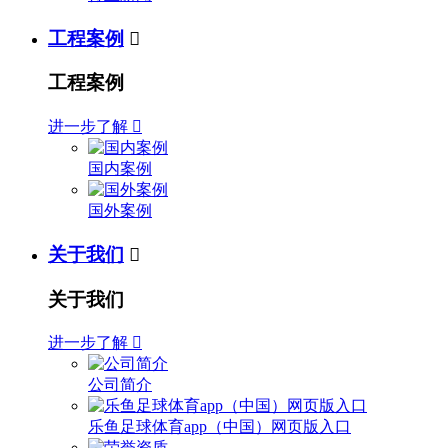
工程案例

工程案例
进一步了解

国内案例
国外案例
关于我们

关于我们
进一步了解

公司简介
乐鱼足球体育app（中国）网页版入口