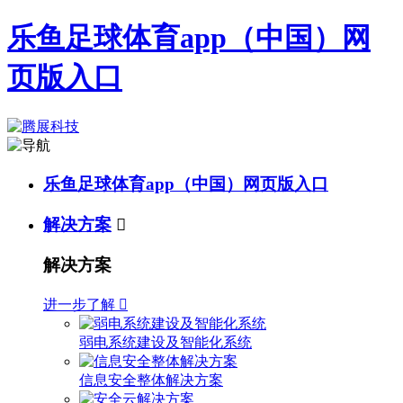
乐鱼足球体育app（中国）网
页版入口
乐鱼足球体育app（中国）网页版入口
解决方案

解决方案
进一步了解

弱电系统建设及智能化系统
信息安全整体解决方案