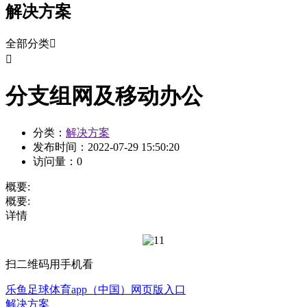
解决方案
全部分类


分支组网及移动办公
分类：
解决方案
发布时间：
2022-07-29 15:50:20
访问量：
0
概要:
概要:
详情
扫二维码用手机看
乐鱼足球体育app（中国）网页版入口
解决方案