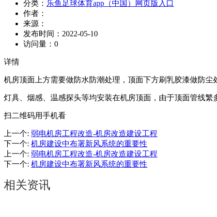
分类：
乐鱼足球体育app（中国）网页版入口
作者：
来源：
发布时间：
2022-05-10
访问量：
0
详情
机房顶面上方需要做防水防潮处理，顶面下方刷乳胶漆做防尘
灯具、烟感、温感探头等均安装在机房顶面，由于顶面管线繁
扫二维码用手机看
上一个
:
弱电机房工程改造-机房改造建设工程
下一个
:
机房建设中布署新风系统的重要性
上一个
:
弱电机房工程改造-机房改造建设工程
下一个
:
机房建设中布署新风系统的重要性
相关资讯