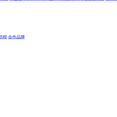
历程
合作品牌