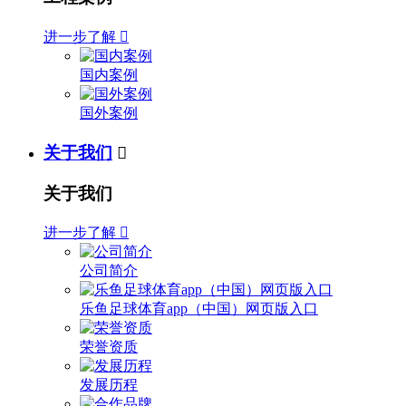
进一步了解

国内案例
国外案例
关于我们

关于我们
进一步了解

公司简介
乐鱼足球体育app（中国）网页版入口
荣誉资质
发展历程