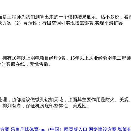
面是工程师为我们测算出来的一个模拟结果显示。话不多说，看
方案（2）灵活性：行级空调可实现按需部署,实现平滑扩容
拥有10年以上弱电项目经理9名，15年以上从业经验弱电工程
4小时客服在线，无忧售后。
处理，顶部建议做微孔铝扣天花，顶面其主要作用是防火、美观
，排列有序，保证机房底部整体性、美观性。
方案
乐鱼足球体育app（中国）网页版入口 网络建设方案
智能