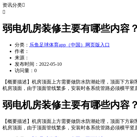
资讯分类


弱电机房装修主要有哪些内容
分类：
乐鱼足球体育app（中国）网页版入口
作者：
来源：
发布时间：
2022-05-10
访问量：
0
【概要描述】
机房顶面上方需要做防水防潮处理，顶面下方刷
机房顶面，由于顶面管线繁多，安装时各系统管路必须横平竖
弱电机房装修主要有哪些内容
【概要描述】
机房顶面上方需要做防水防潮处理，顶面下方刷
机房顶面，由于顶面管线繁多，安装时各系统管路必须横平竖