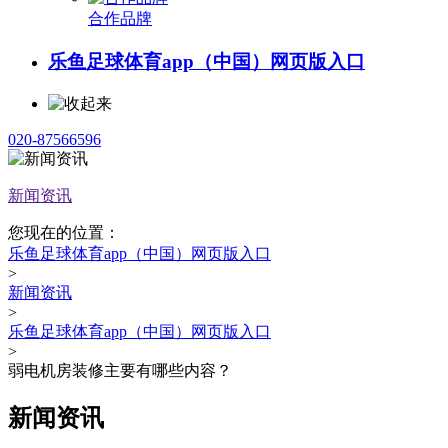
合作品牌
乐鱼足球体育app（中国）网页版入口
020-87566596
新闻资讯
您现在的位置：
乐鱼足球体育app（中国）网页版入口
>
新闻资讯
>
乐鱼足球体育app（中国）网页版入口
>
弱电机房装修主要有哪些内容？
新闻资讯