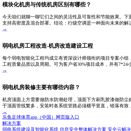
模块化机房与传统机房区别有哪些？
今天咱们就聊一聊它们之间的灵活性及可靠性和节能效果。下
支持高密度及混合部署。结论：行级空调是一种面向未来的解决
→
弱电机房工程改造-机房改造建设工程
每个弱电智能化工程均成立有资深设计师领衔的项目专案小组，
工程质量品质以及周期。可为客户省30%项目成本，并有7*2
→
弱电机房装修主要有哪些内容？
机房顶面上方需要做防水防潮处理，顶面下方刷乳胶漆做防尘
于顶面管线繁多，安装时各系统管路必须横平竖直，错落有致
→
乐鱼足球体育app（中国）网页版入口
解决方案
弱电系统建设及智能化系统
信息安全整体解决方案
安全云解决